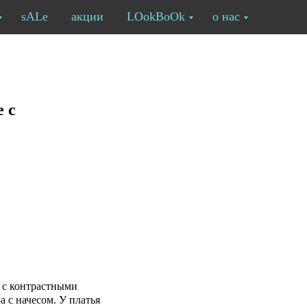
sALe
акции
LOokBoOk
о нас
 с
e с контрастными
а с начесом. У платья