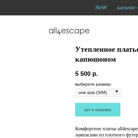
NeW
каталог
Утепленное платье
капюшоном
5 500
р.
выберите размер:
нет в наличии
Комфортное платье all4escap
лампасами из плотного футер