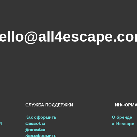
ello@all4escape.c
СЛУЖБА ПОДДЕРЖКИ
ИНФОРМ
Как оформить
О бренде
И
Способы
заказ
all4escape
Способы
доставки
Как оформить
оплаты