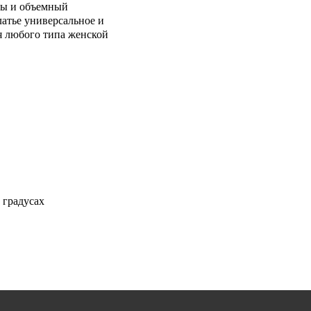
ны и объемный
атье универсальное и
я любого типа женской
 градусах