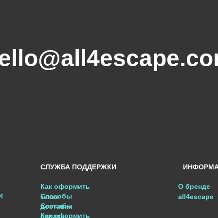
ello@all4escape.c
СЛУЖБА ПОДДЕРЖКИ
ИНФОРМ
Как оформить
О бренде
И
Способы
заказ
all4escape
Способы
доставки
Как оформить
оплаты