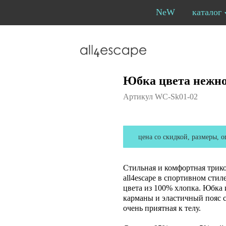
NeW
каталог
Юбка цвета нежн
Артикул WC-Sk01-02
цена со скидкой, размеры, о
Стильная и комфортная трик
all4escape в спортивном стил
цвета из 100% хлопка. Юбка
карманы и эластичный пояс с
очень приятная к телу.