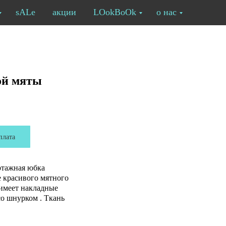
sALe
акции
LOokBoOk
о нас
ой мяты
плата
отажная юбка
е красивого мятного
 имеет накладные
о шнурком . Ткань